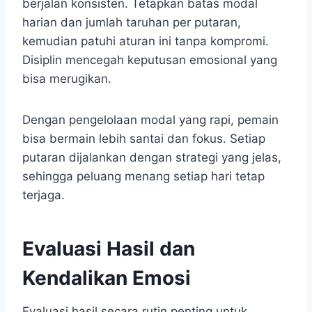
berjalan konsisten. Tetapkan batas modal
harian dan jumlah taruhan per putaran,
kemudian patuhi aturan ini tanpa kompromi.
Disiplin mencegah keputusan emosional yang
bisa merugikan.
Dengan pengelolaan modal yang rapi, pemain
bisa bermain lebih santai dan fokus. Setiap
putaran dijalankan dengan strategi yang jelas,
sehingga peluang menang setiap hari tetap
terjaga.
Evaluasi Hasil dan
Kendalikan Emosi
Evaluasi hasil secara rutin penting untuk