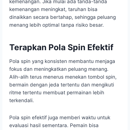
kemenangan. Jika mulai ada tanda-tanda
kemenangan meningkat, taruhan bisa
dinaikkan secara bertahap, sehingga peluang
menang lebih optimal tanpa risiko besar.
Terapkan Pola Spin Efektif
Pola spin yang konsisten membantu menjaga
fokus dan meningkatkan peluang menang.
Alih-alih terus menerus menekan tombol spin,
bermain dengan jeda tertentu dan mengikuti
ritme tertentu membuat permainan lebih
terkendali.
Pola spin efektif juga memberi waktu untuk
evaluasi hasil sementara. Pemain bisa