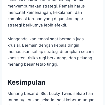
menyempurnakan strategi. Pemain harus
mencatat kemenangan, kekalahan, dan
kombinasi taruhan yang digunakan agar
strategi berikutnya lebih efektif.
Mengendalikan emosi saat bermain juga
krusial. Bermain dengan kepala dingin
memastikan setiap strategi diterapkan secara
konsisten, risiko rugi berkurang, dan peluang
menang besar tetap tinggi.
Kesimpulan
Menang besar di Slot Lucky Twins setiap hari
tanpa rugi bukan sekadar soal keberuntungan.