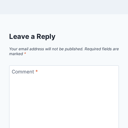
Leave a Reply
Your email address will not be published.
Required fields are
marked
*
Comment
*