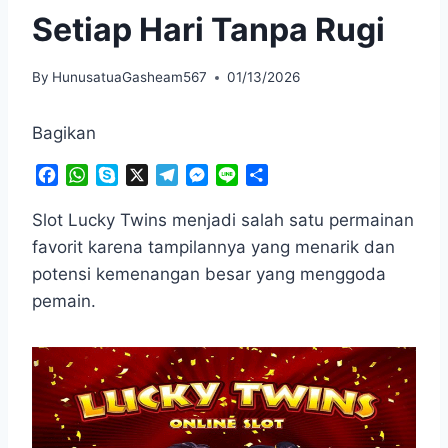
Setiap Hari Tanpa Rugi
By
HunusatuaGasheam567
01/13/2026
Bagikan
F
W
S
X
T
M
L
S
a
h
k
e
e
i
h
c
a
y
l
s
n
a
Slot Lucky Twins menjadi salah satu permainan
e
t
p
e
s
e
r
favorit karena tampilannya yang menarik dan
b
s
e
g
e
e
potensi kemenangan besar yang menggoda
o
A
r
n
pemain.
o
p
a
g
k
p
m
e
r