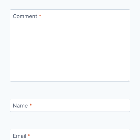
Comment
*
Name
*
Email
*