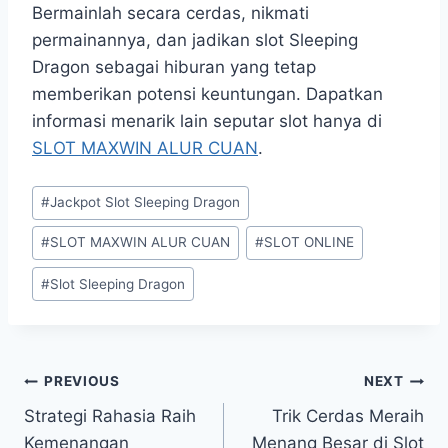
Bermainlah secara cerdas, nikmati
permainannya, dan jadikan slot Sleeping
Dragon sebagai hiburan yang tetap
memberikan potensi keuntungan. Dapatkan
informasi menarik lain seputar slot hanya di
SLOT MAXWIN ALUR CUAN
.
Post
#
Jackpot Slot Sleeping Dragon
Tags:
#
SLOT MAXWIN ALUR CUAN
#
SLOT ONLINE
#
Slot Sleeping Dragon
Post
PREVIOUS
NEXT
Strategi Rahasia Raih
Trik Cerdas Meraih
navigation
Kemenangan
Menang Besar di Slot