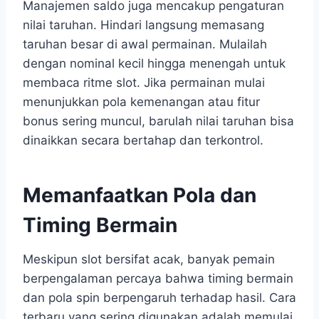
Manajemen saldo juga mencakup pengaturan
nilai taruhan. Hindari langsung memasang
taruhan besar di awal permainan. Mulailah
dengan nominal kecil hingga menengah untuk
membaca ritme slot. Jika permainan mulai
menunjukkan pola kemenangan atau fitur
bonus sering muncul, barulah nilai taruhan bisa
dinaikkan secara bertahap dan terkontrol.
Memanfaatkan Pola dan
Timing Bermain
Meskipun slot bersifat acak, banyak pemain
berpengalaman percaya bahwa timing bermain
dan pola spin berpengaruh terhadap hasil. Cara
terbaru yang sering digunakan adalah memulai