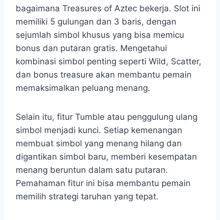
bagaimana Treasures of Aztec bekerja. Slot ini
memiliki 5 gulungan dan 3 baris, dengan
sejumlah simbol khusus yang bisa memicu
bonus dan putaran gratis. Mengetahui
kombinasi simbol penting seperti Wild, Scatter,
dan bonus treasure akan membantu pemain
memaksimalkan peluang menang.
Selain itu, fitur Tumble atau penggulung ulang
simbol menjadi kunci. Setiap kemenangan
membuat simbol yang menang hilang dan
digantikan simbol baru, memberi kesempatan
menang beruntun dalam satu putaran.
Pemahaman fitur ini bisa membantu pemain
memilih strategi taruhan yang tepat.