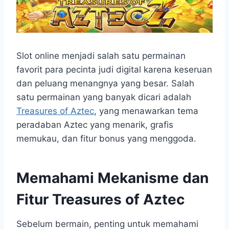
Slot online menjadi salah satu permainan
favorit para pecinta judi digital karena keseruan
dan peluang menangnya yang besar. Salah
satu permainan yang banyak dicari adalah
Treasures of Aztec
, yang menawarkan tema
peradaban Aztec yang menarik, grafis
memukau, dan fitur bonus yang menggoda.
Memahami Mekanisme dan
Fitur Treasures of Aztec
Sebelum bermain, penting untuk memahami