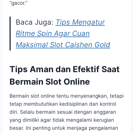
“gacor.”
Baca Juga:
Tips Mengatur
Ritme Spin Agar Cuan
Maksimal Slot Caishen Gold
Tips Aman dan Efektif Saat
Bermain Slot Online
Bermain slot online tentu menyenangkan, tetapi
tetap membutuhkan kedisiplinan dan kontrol
diri. Selalu bermain sesuai dengan anggaran
yang dimiliki agar tidak mengalami kerugian
besar. Ini penting untuk menjaga pengalaman