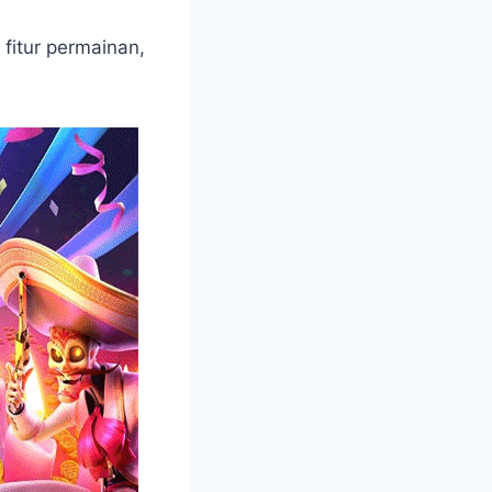
 fitur permainan,