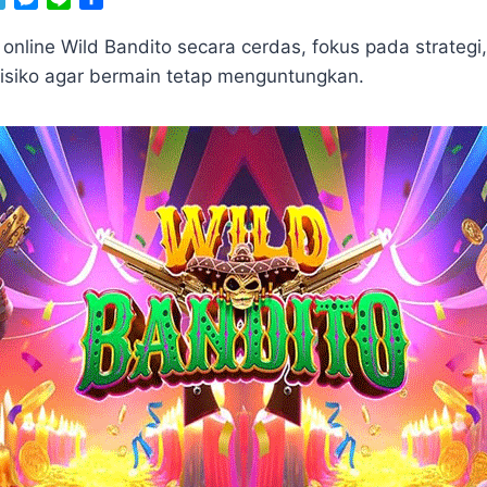
e
e
i
h
l
s
n
a
 online Wild Bandito secara cerdas, fokus pada strategi,
e
s
e
r
isiko agar bermain tetap menguntungkan.
g
e
e
r
n
a
g
m
e
r