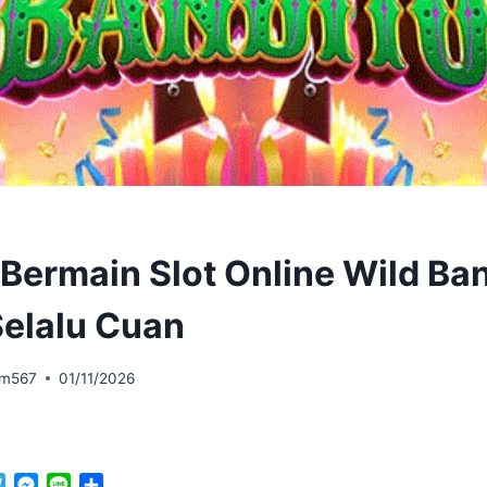
 Bermain Slot Online Wild Ba
elalu Cuan
am567
01/11/2026
T
M
L
S