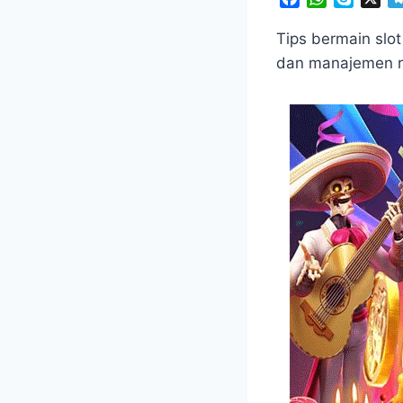
a
h
k
c
a
y
Tips bermain slot
e
t
p
dan manajemen r
b
s
e
o
A
o
p
k
p