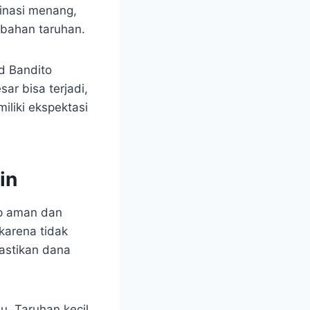
inasi menang,
bahan taruhan.
ld Bandito
ar bisa terjadi,
iliki ekspektasi
in
ap aman dan
karena tidak
astikan dana
u. Taruhan kecil