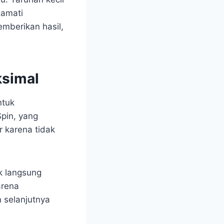
gamati
emberikan hasil,
ksimal
ntuk
Spin, yang
 karena tidak
k langsung
arena
 selanjutnya