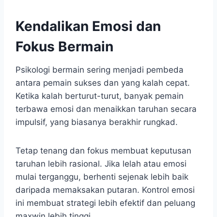
Kendalikan Emosi dan
Fokus Bermain
Psikologi bermain sering menjadi pembeda
antara pemain sukses dan yang kalah cepat.
Ketika kalah berturut-turut, banyak pemain
terbawa emosi dan menaikkan taruhan secara
impulsif, yang biasanya berakhir rungkad.
Tetap tenang dan fokus membuat keputusan
taruhan lebih rasional. Jika lelah atau emosi
mulai terganggu, berhenti sejenak lebih baik
daripada memaksakan putaran. Kontrol emosi
ini membuat strategi lebih efektif dan peluang
maxwin lebih tinggi.