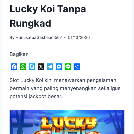
Lucky Koi Tanpa
Rungkad
By
HunusatuaGasheam567
01/13/2026
Bagikan
F
W
S
X
T
M
L
S
a
h
k
e
e
i
h
c
a
y
l
s
n
a
Slot Lucky Koi kini menawarkan pengalaman
e
t
p
e
s
e
r
bermain yang paling menyenangkan sekaligus
b
s
e
g
e
e
potensi jackpot besar.
o
A
r
n
o
p
a
g
k
p
m
e
r