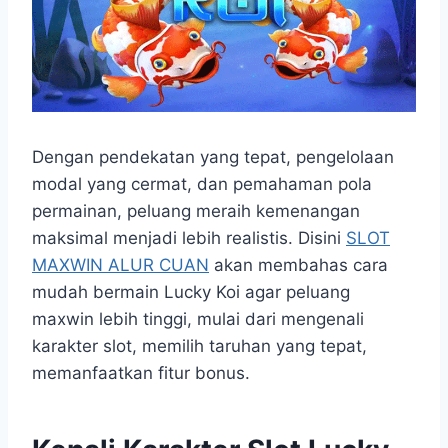
Dengan pendekatan yang tepat, pengelolaan
modal yang cermat, dan pemahaman pola
permainan, peluang meraih kemenangan
maksimal menjadi lebih realistis. Disini
SLOT
MAXWIN ALUR CUAN
akan membahas cara
mudah bermain Lucky Koi agar peluang
maxwin lebih tinggi, mulai dari mengenali
karakter slot, memilih taruhan yang tepat,
memanfaatkan fitur bonus.