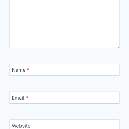
Name
*
Email
*
Website