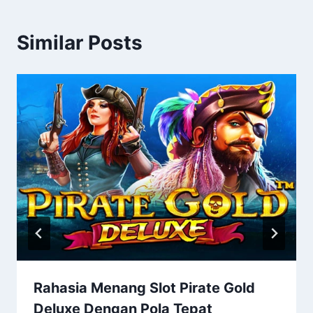
Similar Posts
Rahasia Menang Slot Pirate Gold
Deluxe Dengan Pola Tepat