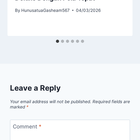
By
HunusatuaGasheam567
04/03/2026
Leave a Reply
Your email address will not be published.
Required fields are
marked
*
Comment
*