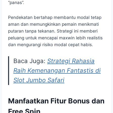
“panas”.
Pendekatan bertahap membantu modal tetap
aman dan memungkinkan pemain menikmati
putaran tanpa tekanan. Strategi ini memberi
peluang untuk mencapai maxwin lebih realistis
dan mengurangi risiko modal cepat habis.
Baca Juga:
Strategi Rahasia
Raih Kemenangan Fantastis di
Slot Jumbo Safari
Manfaatkan Fitur Bonus dan
Free Spin