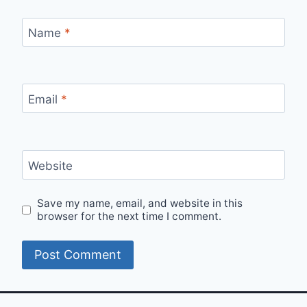
Name
*
Email
*
Website
Save my name, email, and website in this
browser for the next time I comment.