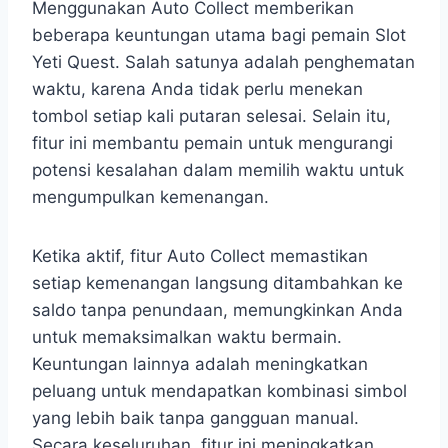
Menggunakan Auto Collect memberikan
beberapa keuntungan utama bagi pemain Slot
Yeti Quest. Salah satunya adalah penghematan
waktu, karena Anda tidak perlu menekan
tombol setiap kali putaran selesai. Selain itu,
fitur ini membantu pemain untuk mengurangi
potensi kesalahan dalam memilih waktu untuk
mengumpulkan kemenangan.
Ketika aktif, fitur Auto Collect memastikan
setiap kemenangan langsung ditambahkan ke
saldo tanpa penundaan, memungkinkan Anda
untuk memaksimalkan waktu bermain.
Keuntungan lainnya adalah meningkatkan
peluang untuk mendapatkan kombinasi simbol
yang lebih baik tanpa gangguan manual.
Secara keseluruhan, fitur ini meningkatkan