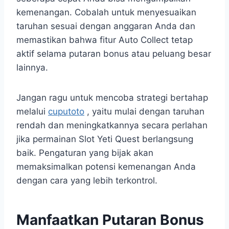
kemenangan. Cobalah untuk menyesuaikan
taruhan sesuai dengan anggaran Anda dan
memastikan bahwa fitur Auto Collect tetap
aktif selama putaran bonus atau peluang besar
lainnya.
Jangan ragu untuk mencoba strategi bertahap
melalui
cuputoto
, yaitu mulai dengan taruhan
rendah dan meningkatkannya secara perlahan
jika permainan Slot Yeti Quest berlangsung
baik. Pengaturan yang bijak akan
memaksimalkan potensi kemenangan Anda
dengan cara yang lebih terkontrol.
Manfaatkan Putaran Bonus