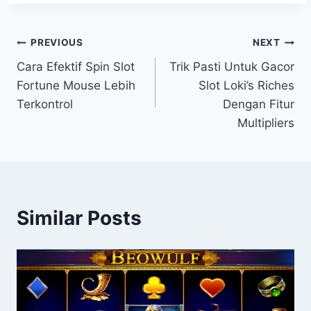
Post
PREVIOUS
NEXT
Cara Efektif Spin Slot
Trik Pasti Untuk Gacor
navigation
Fortune Mouse Lebih
Slot Loki’s Riches
Terkontrol
Dengan Fitur
Multipliers
Similar Posts