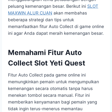
peluang kemenangan besar. Berikut ini
SLOT
MAXWIN ALUR CUAN
akan membahas
beberapa strategi dan tips untuk
memanfaatkan fitur Auto Collect di game online
ini agar Anda dapat meraih kemenangan besar.
Memahami Fitur Auto
Collect Slot Yeti Quest
Fitur Auto Collect pada game online ini
memungkinkan pemain untuk mengumpulkan
kemenangan secara otomatis tanpa harus
menekan tombol secara manual. Fitur ini
memberikan kenyamanan bagi pemain yang
tidak ingin terus-menerus memantau