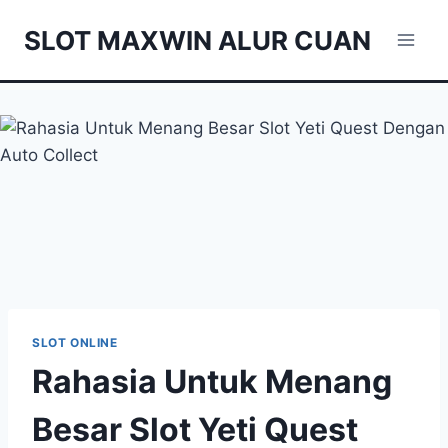
Skip
SLOT MAXWIN ALUR CUAN
to
content
SLOT ONLINE
Rahasia Untuk Menang
Besar Slot Yeti Quest