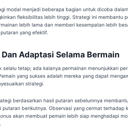
agi modal menjadi beberapa bagian untuk dicoba dalam
kan fleksibilitas lebih tinggi. Strategi ini membantu 
mainan lebih lama dan memberi kesempatan lebih bes
utaran yang efektif.
 Dan Adaptasi Selama Bermain
ak selalu tetap; ada kalanya permainan menunjukkan pe
Pemain yang sukses adalah mereka yang dapat menga
yesuaikan strategi.
rategi berdasarkan hasil putaran sebelumnya membant
i putaran berikutnya. Observasi yang cermat terhadap
r bonus akan membuat pemain lebih siap menghadapi m
.