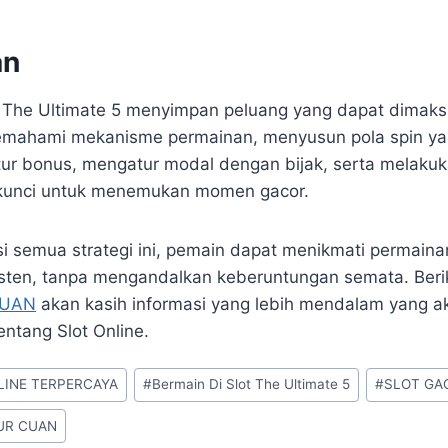
an
i The Ultimate 5 menyimpan peluang yang dapat dimak
Memahami mekanisme permainan, menyusun pola spin yan
ur bonus, mengatur modal dengan bijak, serta melakuk
 kunci untuk menemukan momen gacor.
 semua strategi ini, pemain dapat menikmati permainan
sten, tanpa mengandalkan keberuntungan semata. Berik
CUAN
akan kasih informasi yang lebih mendalam yang
tang Slot Online.
LINE TERPERCAYA
#
Bermain Di Slot The Ultimate 5
#
SLOT GA
UR CUAN