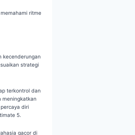
in memahami ritme
an kecenderungan
suaikan strategi
ap terkontrol dan
n meningkatkan
percaya diri
timate 5.
rahasia gacor di