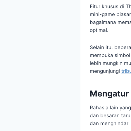
Fitur khusus di T
mini-game biasan
bagaimana memanf
optimal.
Selain itu, beb
membuka simbol t
lebih mungkin mu
mengunjungi
trib
Mengatur
Rahasia lain yan
dan besaran tar
dan menghindari 