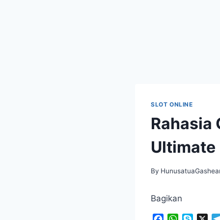
SLOT ONLINE
Rahasia 
Ultimate
By
HunusatuaGashe
Bagikan
F
W
S
X