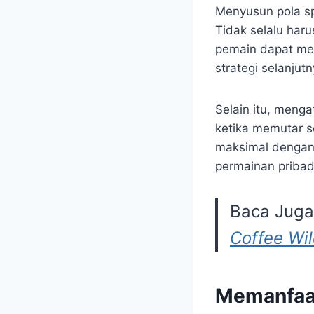
Menyusun pola sp
Tidak selalu har
pemain dapat me
strategi selanjutn
Selain itu, meng
ketika memutar s
maksimal dengan 
permainan priba
Baca Jug
Coffee Wi
Memanfaat