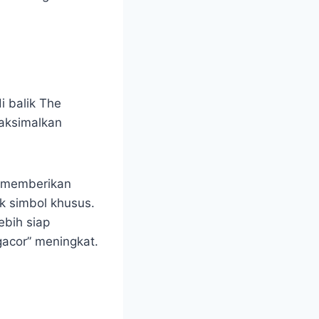
 balik The
maksimalkan
li memberikan
 simbol khusus.
bih siap
acor” meningkat.