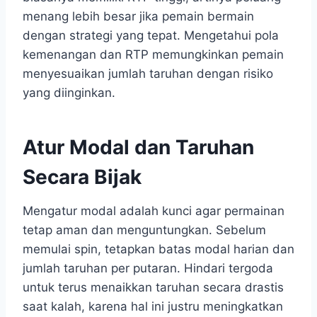
menang lebih besar jika pemain bermain
dengan strategi yang tepat. Mengetahui pola
kemenangan dan RTP memungkinkan pemain
menyesuaikan jumlah taruhan dengan risiko
yang diinginkan.
Atur Modal dan Taruhan
Secara Bijak
Mengatur modal adalah kunci agar permainan
tetap aman dan menguntungkan. Sebelum
memulai spin, tetapkan batas modal harian dan
jumlah taruhan per putaran. Hindari tergoda
untuk terus menaikkan taruhan secara drastis
saat kalah, karena hal ini justru meningkatkan