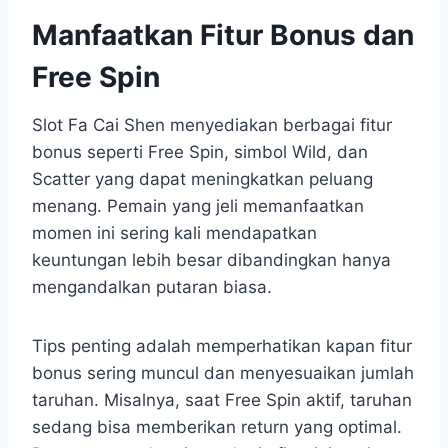
Manfaatkan Fitur Bonus dan
Free Spin
Slot Fa Cai Shen menyediakan berbagai fitur
bonus seperti Free Spin, simbol Wild, dan
Scatter yang dapat meningkatkan peluang
menang. Pemain yang jeli memanfaatkan
momen ini sering kali mendapatkan
keuntungan lebih besar dibandingkan hanya
mengandalkan putaran biasa.
Tips penting adalah memperhatikan kapan fitur
bonus sering muncul dan menyesuaikan jumlah
taruhan. Misalnya, saat Free Spin aktif, taruhan
sedang bisa memberikan return yang optimal.