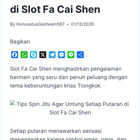
di Slot Fa Cai Shen
By
HunusatuaGasheam567
01/13/2026
Bagikan
F
W
S
X
T
M
L
S
a
h
k
e
e
i
h
c
a
y
l
s
n
a
Slot Fa Cai Shen menghadirkan pengalaman
e
t
p
e
s
e
r
bermain yang seru dan penuh peluang dengan
b
s
e
g
e
e
tema keberuntungan khas Tiongkok.
o
A
r
n
o
p
a
g
k
p
m
e
r
Setiap putaran menawarkan sensasi
menegangkan karena simbol emas, naga, dan