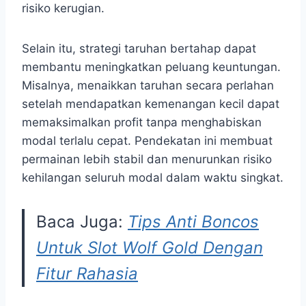
risiko kerugian.
Selain itu, strategi taruhan bertahap dapat
membantu meningkatkan peluang keuntungan.
Misalnya, menaikkan taruhan secara perlahan
setelah mendapatkan kemenangan kecil dapat
memaksimalkan profit tanpa menghabiskan
modal terlalu cepat. Pendekatan ini membuat
permainan lebih stabil dan menurunkan risiko
kehilangan seluruh modal dalam waktu singkat.
Baca Juga:
Tips Anti Boncos
Untuk Slot Wolf Gold Dengan
Fitur Rahasia