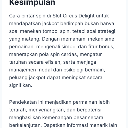
Kesimpulan
Cara pintar spin di Slot Circus Delight untuk
mendapatkan jackpot berlimpah bukan hanya
soal menekan tombol spin, tetapi soal strategi
yang matang. Dengan memahami mekanisme
permainan, mengenali simbol dan fitur bonus,
menerapkan pola spin cerdas, mengatur
taruhan secara efisien, serta menjaga
manajemen modal dan psikologi bermain,
peluang jackpot dapat meningkat secara
signifikan.
Pendekatan ini menjadikan permainan lebih
terarah, menyenangkan, dan berpotensi
menghasilkan kemenangan besar secara
berkelanjutan. Dapatkan informasi menarik lain