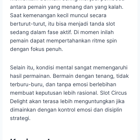
antara pemain yang menang dan yang kalah.
Saat kemenangan kecil muncul secara
berturut-turut, itu bisa menjadi tanda slot
sedang dalam fase aktif. Di momen inilah
pemain dapat mempertahankan ritme spin
dengan fokus penuh.
Selain itu, kondisi mental sangat memengaruhi
hasil permainan. Bermain dengan tenang, tidak
terburu-buru, dan tanpa emosi berlebihan
membuat keputusan lebih rasional. Slot Circus
Delight akan terasa lebih menguntungkan jika
dimainkan dengan kontrol emosi dan disiplin
strategi.