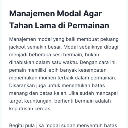
Manajemen Modal Agar
Tahan Lama di Permainan
Manajemen modal yang baik membuat peluang
jackpot semakin besar. Modal sebaiknya dibagi
menjadi beberapa sesi bermain, bukan
dihabiskan dalam satu waktu. Dengan cara ini,
pemain memiliki lebih banyak kesempatan
menemukan momen terbaik dalam permainan.
Disarankan juga untuk menentukan batas
menang dan batas kalah. Jika sudah mencapai
target keuntungan, berhenti bermain adalah
keputusan cerdas.
Begitu pula jika modal sudah menyentuh batas