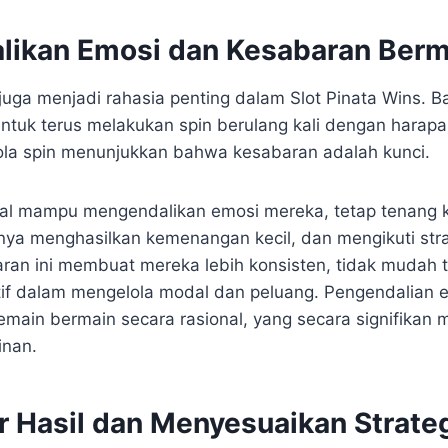
ikan Emosi dan Kesabaran Berm
 juga menjadi rahasia penting dalam Slot Pinata Wins. 
ntuk terus melakukan spin berulang kali dengan harapa
ola spin menunjukkan bahwa kesabaran adalah kunci.
al mampu mengendalikan emosi mereka, tetap tenang k
anya menghasilkan kemenangan kecil, dan mengikuti stra
baran ini membuat mereka lebih konsisten, tidak mudah
tif dalam mengelola modal dan peluang. Pengendalian 
ain bermain secara rasional, yang secara signifikan 
inan.
 Hasil dan Menyesuaikan Strate