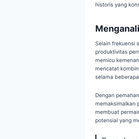
historis yang kon
Menganali
Selain frekuensi 
produktivitas per
memicu kemenang
mencatat kombina
selama beberapa 
Dengan pemahaman
memaksimalkan pe
membuat permain
potensial yang me