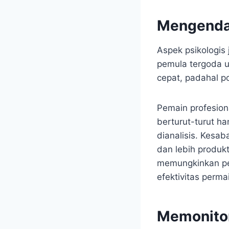
Mengendal
Aspek psikologis
pemula tergoda u
cepat, padahal p
Pemain profesion
berturut-turut h
dianalisis. Kesa
dan lebih produk
memungkinkan pem
efektivitas perma
Memonitor