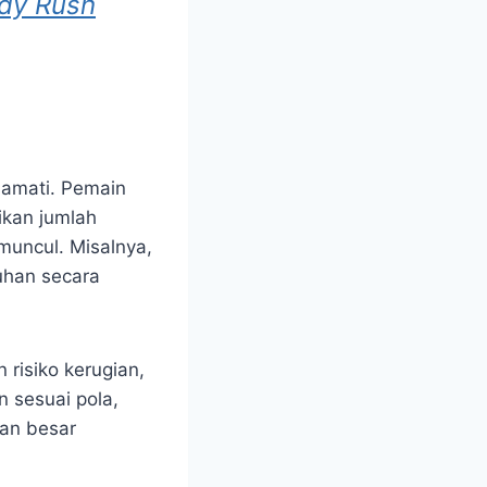
ndy Rush
iamati. Pemain
ikan jumlah
muncul. Misalnya,
uhan secara
risiko kerugian,
 sesuai pola,
gan besar