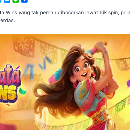
e
e
i
h
l
s
n
a
ta Wins yang tak pernah dibocorkan lewat trik spin, pol
e
s
e
r
cerdas.
g
e
e
r
n
a
g
m
e
r