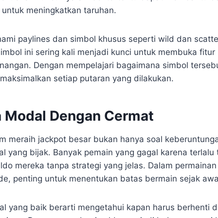
 untuk meningkatkan taruhan.
ami paylines dan simbol khusus seperti wild dan scatte
imbol ini sering kali menjadi kunci untuk membuka fitu
angan. Dengan mempelajari bagaimana simbol tersebu
aksimalkan setiap putaran yang dilakukan.
a Modal Dengan Cermat
m meraih jackpot besar bukan hanya soal keberuntungan
l yang bijak. Banyak pemain yang gagal karena terlalu
do mereka tanpa strategi yang jelas. Dalam permainan s
e, penting untuk menentukan batas bermain sejak awa
l yang baik berarti mengetahui kapan harus berhenti 