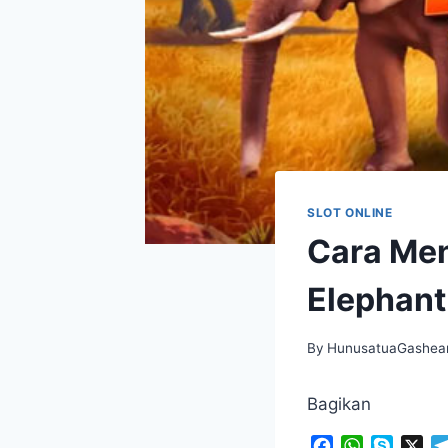
SLOT ONLINE
Cara Men
Elephan
By
HunusatuaGashe
Bagikan
F
W
S
X