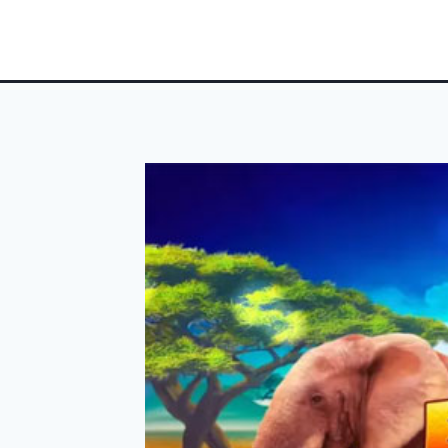
Skip
to
content