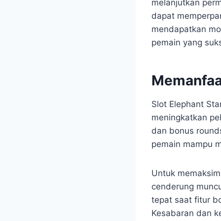
melanjutkan per
dapat memperpan
mendapatkan mome
pemain yang suks
Memanfaat
Slot Elephant St
meningkatkan pelu
dan bonus rounds
pemain mampu mem
Untuk memaksimal
cenderung muncu
tepat saat fitur 
Kesabaran dan k