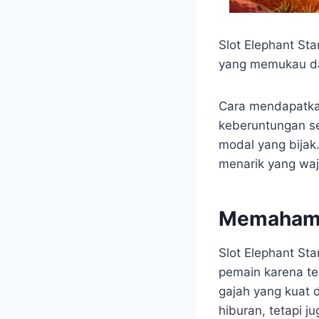
Slot Elephant S
yang memukau dan
Cara mendapatkan
keberuntungan se
modal yang bijak
menarik yang waj
Memahami 
Slot Elephant St
pemain karena te
gajah yang kuat 
hiburan, tetapi 