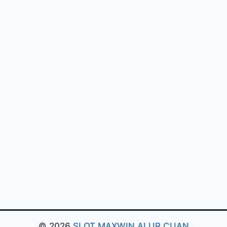
© 2026
SLOT MAXWIN ALUR CUAN