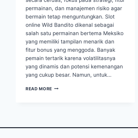
permainan, dan manajemen risiko agar
bermain tetap menguntungkan. Slot
online Wild Bandito dikenal sebagai
salah satu permainan bertema Meksiko
yang memiliki tampilan menarik dan
fitur bonus yang menggoda. Banyak
pemain tertarik karena volatilitasnya
yang dinamis dan potensi kemenangan
yang cukup besar. Namun, untuk…
TIPS
READ MORE
JITU
BERMAIN
SLOT
ONLINE
WILD
BANDITO
SUPAYA