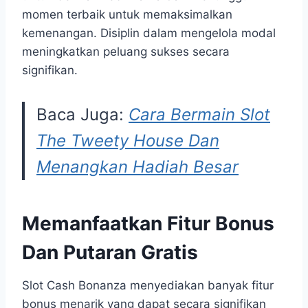
momen terbaik untuk memaksimalkan
kemenangan. Disiplin dalam mengelola modal
meningkatkan peluang sukses secara
signifikan.
Baca Juga:
Cara Bermain Slot
The Tweety House Dan
Menangkan Hadiah Besar
Memanfaatkan Fitur Bonus
Dan Putaran Gratis
Slot Cash Bonanza menyediakan banyak fitur
bonus menarik yang dapat secara signifikan