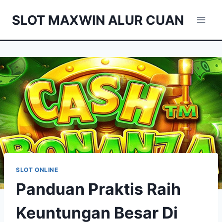
Skip
SLOT MAXWIN ALUR CUAN
to
content
SLOT ONLINE
Panduan Praktis Raih
Keuntungan Besar Di