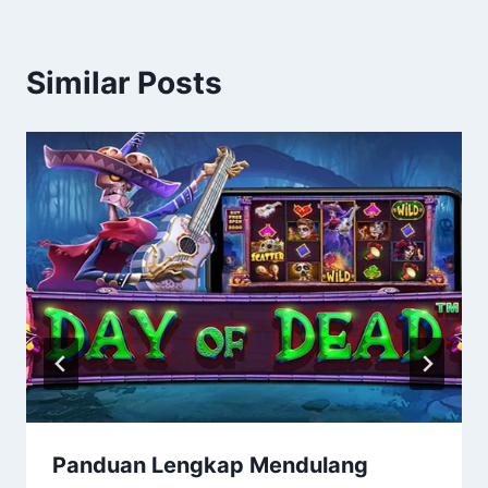
Similar Posts
Panduan Lengkap Mendulang