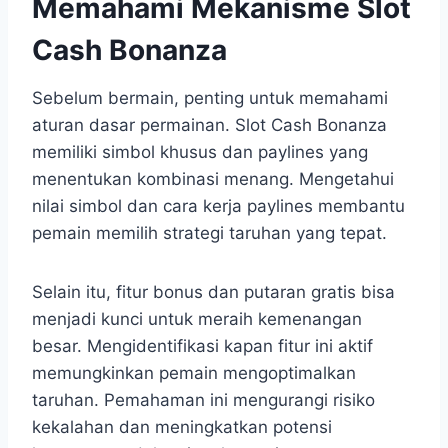
Memahami Mekanisme Slot
Cash Bonanza
Sebelum bermain, penting untuk memahami
aturan dasar permainan. Slot Cash Bonanza
memiliki simbol khusus dan paylines yang
menentukan kombinasi menang. Mengetahui
nilai simbol dan cara kerja paylines membantu
pemain memilih strategi taruhan yang tepat.
Selain itu, fitur bonus dan putaran gratis bisa
menjadi kunci untuk meraih kemenangan
besar. Mengidentifikasi kapan fitur ini aktif
memungkinkan pemain mengoptimalkan
taruhan. Pemahaman ini mengurangi risiko
kekalahan dan meningkatkan potensi