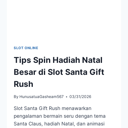
SLOT ONLINE
Tips Spin Hadiah Natal
Besar di Slot Santa Gift
Rush
By
HunusatuaGasheam567
03/31/2026
Slot Santa Gift Rush menawarkan
pengalaman bermain seru dengan tema
Santa Claus, hadiah Natal, dan animasi