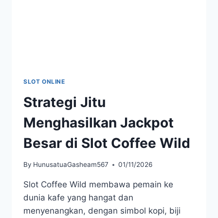
SLOT ONLINE
Strategi Jitu
Menghasilkan Jackpot
Besar di Slot Coffee Wild
By
HunusatuaGasheam567
01/11/2026
Slot Coffee Wild membawa pemain ke
dunia kafe yang hangat dan
menyenangkan, dengan simbol kopi, biji