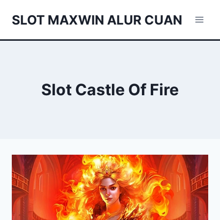
Skip
SLOT MAXWIN ALUR CUAN
to
content
Slot Castle Of Fire