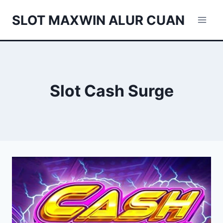
Skip
SLOT MAXWIN ALUR CUAN
to
content
Slot Cash Surge