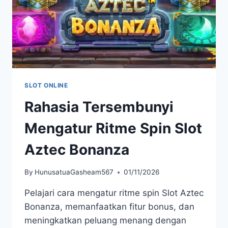
SLOT ONLINE
Rahasia Tersembunyi
Mengatur Ritme Spin Slot
Aztec Bonanza
By
HunusatuaGasheam567
01/11/2026
Pelajari cara mengatur ritme spin Slot Aztec
Bonanza, memanfaatkan fitur bonus, dan
meningkatkan peluang menang dengan