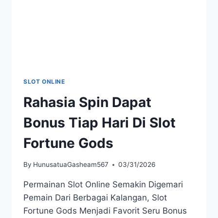
SLOT ONLINE
Rahasia Spin Dapat
Bonus Tiap Hari Di Slot
Fortune Gods
By
HunusatuaGasheam567
03/31/2026
Permainan Slot Online Semakin Digemari
Pemain Dari Berbagai Kalangan, Slot
Fortune Gods Menjadi Favorit Seru Bonus