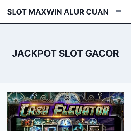
Skip
SLOT MAXWIN ALUR CUAN
to
content
JACKPOT SLOT GACOR