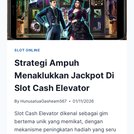
SLOT ONLINE
Strategi Ampuh
Menaklukkan Jackpot Di
Slot Cash Elevator
By
HunusatuaGasheam567
01/11/2026
Slot Cash Elevator dikenal sebagai gim
bertema unik yang memikat, dengan
mekanisme peningkatan hadiah yang seru