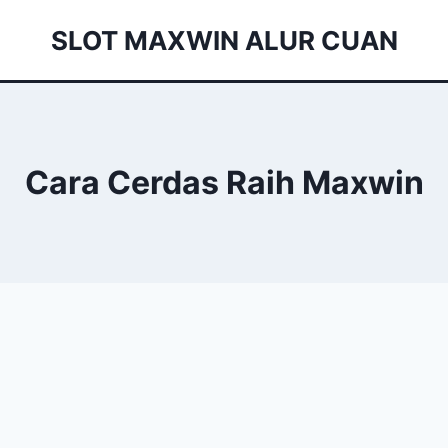
SLOT MAXWIN ALUR CUAN
Cara Cerdas Raih Maxwin