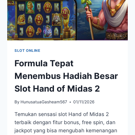
SLOT ONLINE
Formula Tepat
Menembus Hadiah Besar
Slot Hand of Midas 2
By
HunusatuaGasheam567
01/11/2026
Temukan sensasi slot Hand of Midas 2
terbaik dengan fitur bonus, free spin, dan
jackpot yang bisa mengubah kemenangan