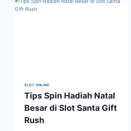
AGAR
HASIL
STABIL
SLOT ONLINE
Tips Spin Hadiah Natal
Besar di Slot Santa Gift
Rush