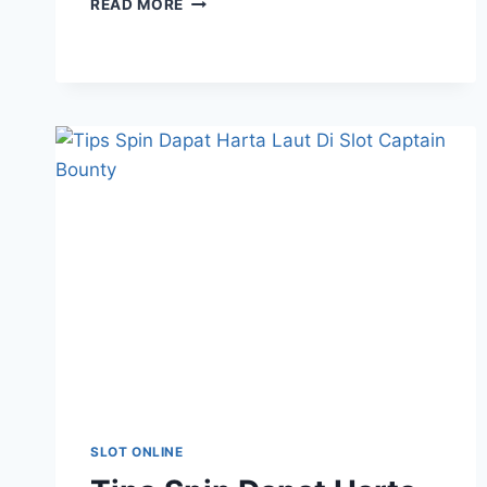
READ MORE
SPIN
HADIAH
NATAL
BESAR
DI
SLOT
SANTA
GIFT
RUSH
SLOT ONLINE