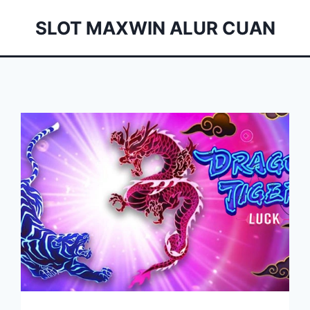
SLOT MAXWIN ALUR CUAN