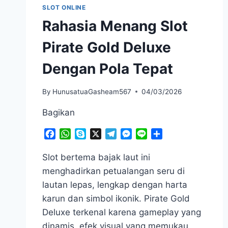
SLOT ONLINE
Rahasia Menang Slot
Pirate Gold Deluxe
Dengan Pola Tepat
By
HunusatuaGasheam567
04/03/2026
Bagikan
Facebook
WhatsApp
Skype
X
Telegram
Messenger
Line
Share
Slot bertema bajak laut ini
menghadirkan petualangan seru di
lautan lepas, lengkap dengan harta
karun dan simbol ikonik. Pirate Gold
Deluxe terkenal karena gameplay yang
dinamis, efek visual yang memukau,