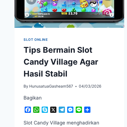
SLOT ONLINE
Tips Bermain Slot
Candy Village Agar
Hasil Stabil
By
HunusatuaGasheam567
04/03/2026
Bagikan
Facebook
WhatsApp
Skype
X
Telegram
Messenger
Line
Share
Slot Candy Village menghadirkan