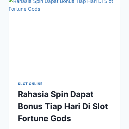
DELUXE
UNTUK
JACKPOT
CEPAT
SLOT ONLINE
Rahasia Spin Dapat
Bonus Tiap Hari Di Slot
Fortune Gods