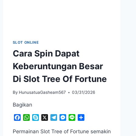
SLOT ONLINE
Cara Spin Dapat
Keberuntungan Besar
Di Slot Tree Of Fortune
By
HunusatuaGasheam567
03/31/2026
Bagikan
Facebook
WhatsApp
Skype
X
Telegram
Messenger
Line
Share
Permainan Slot Tree of Fortune semakin