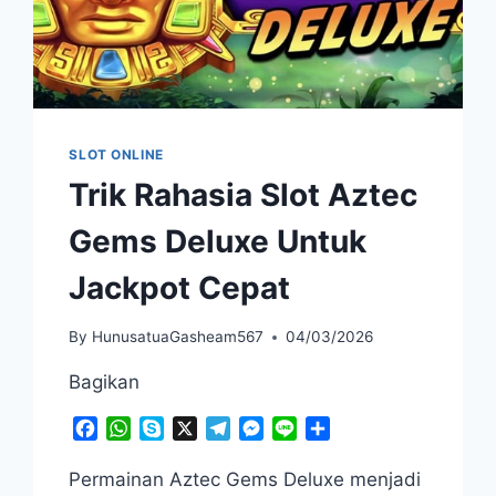
SLOT ONLINE
Trik Rahasia Slot Aztec
Gems Deluxe Untuk
Jackpot Cepat
By
HunusatuaGasheam567
04/03/2026
Bagikan
Facebook
WhatsApp
Skype
X
Telegram
Messenger
Line
Share
Permainan Aztec Gems Deluxe menjadi