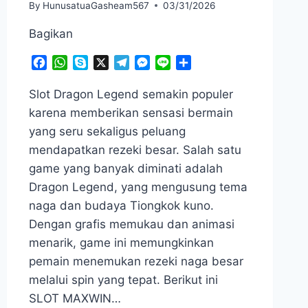
By
HunusatuaGasheam567
03/31/2026
Bagikan
Facebook
WhatsApp
Skype
X
Telegram
Messenger
Line
Share
Slot Dragon Legend semakin populer
karena memberikan sensasi bermain
yang seru sekaligus peluang
mendapatkan rezeki besar. Salah satu
game yang banyak diminati adalah
Dragon Legend, yang mengusung tema
naga dan budaya Tiongkok kuno.
Dengan grafis memukau dan animasi
menarik, game ini memungkinkan
pemain menemukan rezeki naga besar
melalui spin yang tepat. Berikut ini
SLOT MAXWIN…