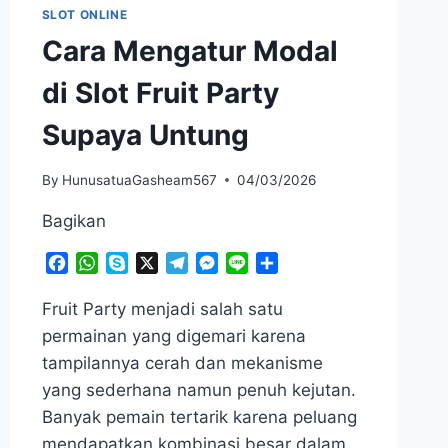
SLOT ONLINE
Cara Mengatur Modal
di Slot Fruit Party
Supaya Untung
By
HunusatuaGasheam567
04/03/2026
Bagikan
Facebook
WhatsApp
Skype
X
Telegram
Messenger
Line
Share
Fruit Party menjadi salah satu
permainan yang digemari karena
tampilannya cerah dan mekanisme
yang sederhana namun penuh kejutan.
Banyak pemain tertarik karena peluang
mendapatkan kombinasi besar dalam