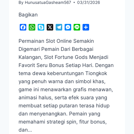
By
HunusatuaGasheam567
03/31/2026
Bagikan
Facebook
WhatsApp
Skype
X
Telegram
Messenger
Line
Share
Permainan Slot Online Semakin
Digemari Pemain Dari Berbagai
Kalangan, Slot Fortune Gods Menjadi
Favorit Seru Bonus Setiap Hari. Dengan
tema dewa keberuntungan Tiongkok
yang penuh warna dan simbol khas,
game ini menawarkan grafis menawan,
animasi halus, serta efek suara yang
membuat setiap putaran terasa hidup
dan menyenangkan. Pemain yang
memahami strategi spin, fitur bonus,
dan…